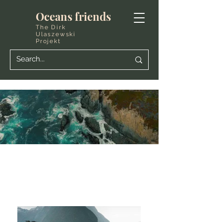
Oceans friends
The Dirk
Ulaszewski
Projekt
The Oceans Friends