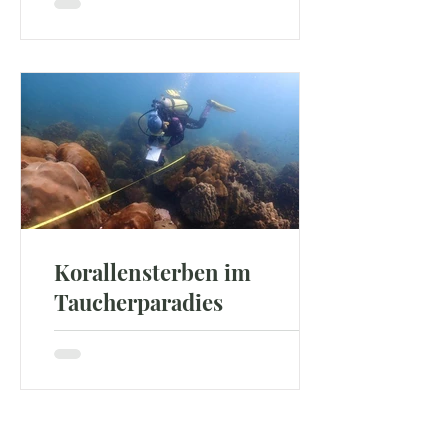
entlegene Weltregionen wie die Arktis
und belastet dort das Ökosystem.
Eine neue Studie - entstanden unter...
Korallensterben im
Taucherparadies
Immer mehr Korallen in Thailand
weisen eine ungewöhnliche gelbe
Verfärbung auf. Doch was wie ein
schönes Farbspiel wirkt, ist eine der...