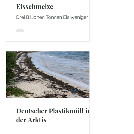
Eisschmelze
Drei Billionen Tonnen Eis weniger Der
Eisschild in der Antarktis schmilzt -
wie stark, das haben Forscher nun
berechnet. Seit 1996 sind...
Oceans Friends
Deutscher Plastikmüll in
der Arktis
Plastikmüll gelangt selbst in