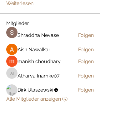
Weiterlesen
Mitglieder
Shraddha Nevase
Folgen
Aish Nawalkar
Folgen
manish choudhary
Folgen
Atharva Inamke07
Folgen
Atharva Inamke07
Dirk Ulaszewski
Folgen
Alle Mitglieder anzeigen (5)